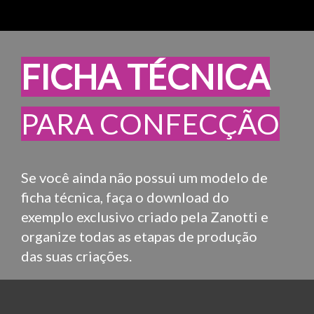
FICHA TÉCNICA
PARA CONFECÇÃO
Se você ainda não possui um modelo de
ficha técnica, faça o download do
exemplo exclusivo criado pela Zanotti e
organize todas as etapas de produção
das suas criações.