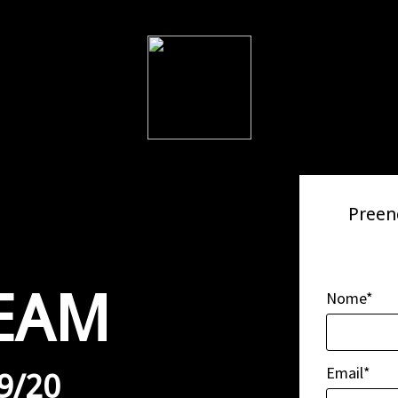
Preen
EAM
Nome*
Email*
9/20