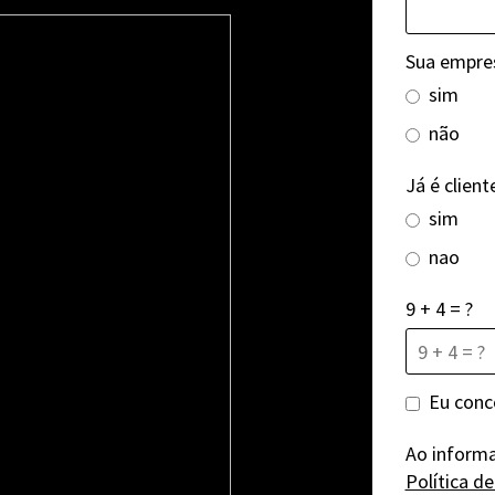
Sua empre
sim
não
Já é client
sim
nao
9 + 4 = ?
Eu conc
Ao inform
Política d